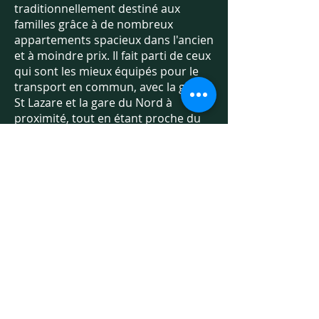
traditionnellement destiné aux
familles grâce à de nombreux
appartements spacieux dans l'ancien
et à moindre prix. Il fait parti de ceux
qui sont les mieux équipés pour le
transport en commun, avec la gare
St Lazare et la gare du Nord à
proximité, tout en étant proche du
cœur de Paris pour la partie Sud.
Une forte attractivité en journée
autour des grands magasins Le
Printemps et les Galeries Lafayette,
l'hôtel Drouot de ventes aux
enchères, le musée Grévin, et en
soirée pour les Folies Bergère, le
Casino de Paris, le théâtre Mogador,
le théâtre Edouard VII ou l'Opéra
Garnier.