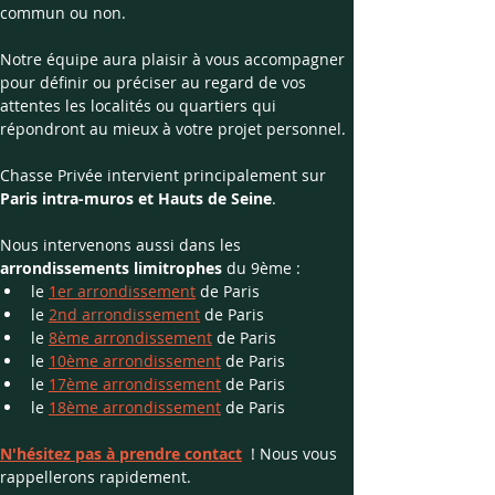
commun ou non. ​
Notre équipe aura plaisir à vous accompagner 
pour définir ou préciser au regard de vos 
attentes les localités ou quartiers qui 
répondront au mieux à votre projet personnel. 
Chasse Privée intervient principalement sur 
Paris intra-muros et Hauts de Seine
.
Nous intervenons aussi dans les 
arrondissements limitrophes
 du 9ème : 
le 
1er arrondissement
 de Paris
le 
2nd arrondissement
 de Paris
le 
8ème arrondissement
 de Paris
le 
10ème arrondissement
 de Paris
le 
17ème arrondissement
 de Paris
le 
18ème arrondissement
 de Paris
N'hésitez pas à prendre contact
  ! Nous vous 
rappellerons rapidement.