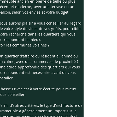
immeuble ancien en pierre de taille ou plus 
récent et moderne,  avec une terrase ou un 
balcon, selon vos envies et votre budget.
Nous aurons plaisir à vous conseiller au regard 
de votre style de vie et de vos goûts, pour cibler 
notre recherche dans les quartiers qui vous 
correspondent le mieux. 
Voir les communes voisines ?
Un quartier d'affaire ou résidentiel, animé ou 
au calme, avec des commerces de proximité ? 
Une étude approfondie des quartiers qui vous 
correspondent est nécessaire avant de vous 
nstaller.
Chasse Privée est à votre écoute pour mieux 
vous conseiller.
Parmi d'autres critères, le type d'architecture de 
l'immeuble a généralement un impact sur le 
type d'appartement, son charme, son confort.