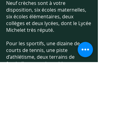
Neuf crèches sont à votre
disposition, six écoles maternelles,
six écoles élémentaires, deux
collèges et deux lycées, dont le Lycée
Michelet très réputé.
Pour les sportifs, une dizaine de
courts de tennis, une piste
d’athlétisme, deux terrains de
football, un terrain multisport, un
skate-park, deux gymnases et une
piscine proche du parc Frédéric Pic.
Elle est aussi labellisée trois fleurs au
concours des Villes et Villages fleuris
depuis 2018. Elle bénéficie du beau
parc Frédéric Pic, et longe celui de
Jean-Paul II sur Issy-les-Moulineaux.
Côté transport, la commune de