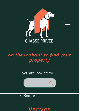
on the lookout to find your
property
you are looking for ...
< Retour
Vanves