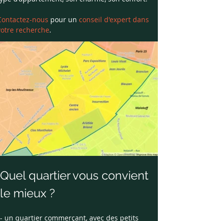
Contactez-nous 
pour un 
conseil d'expert dans 
votre recherche
.
Quel quartier vous convient 
le mieux ?
- un quartier commerçant, avec des petits 