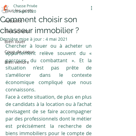
Chasse Privée
Tous les posts
25 sept. 2020
Comment choisir son
Actualité
chasseur immobilier ?
Bien acheter
Dernière mise à jour :
4 mai 2021
Bien louer
Chercher à louer ou à acheter un 
Coup de coeur
appartement relève souvent du « 
parcours du combattant ». Et la 
Bien vendre
situation n’est pas prête de 
s’améliorer dans le contexte 
économique compliqué que nous 
connaissons.
Face à cette situation, de plus en plus 
de candidats à la location ou à l’achat 
envisagent de se faire accompagner 
par des professionnels dont le métier 
est précisément la recherche de 
biens immobiliers pour le compte de 