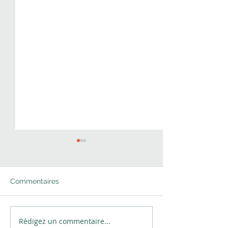
Commentaires
Rédigez un commentaire...
Off market, le marché
La meilleure