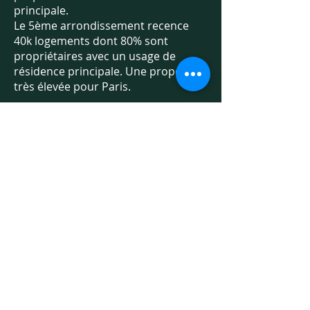
principale.
Le 5ème arrondissement recence
40k logements dont 80% sont
propriétaires avec un usage de
résidence principale. Une proportion
très élevée pour Paris.
Sur le plan des études, on ressence
24 écoles primaires dont 6 dans le
privé.
Parmi les meilleurs lycées : Sévigné
ou Louise de Marignac dans le privé,
Louis le Grand ou Lavoisier dans le
public.
Parmi les meilleurs grandes écoles :
les universités de la Sorbonne, Paris
- Descartes, Panthéon - Assas, Pierre
et Marie Curie, ainsi que l'ENS de
Paris, Chimie Paris Tech, l'ESPCI