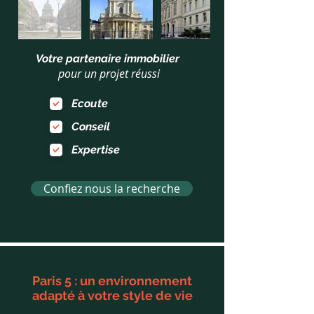
En
dehors
Votre partenaire immobilier
de
la
pour un projet réussi
galerie
Ecoute
Conseil
Expertise
Confiez nous la recherche
Paris 5 : un environnement
adapté à votre style de vie